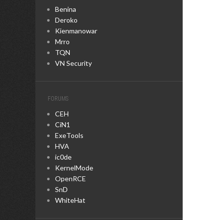
Benina
Deroko
Kienmanowar
Mrro
TQN
VN Security
FORUMS
CEH
CiN1
ExeTools
HVA
ic0de
KernelMode
OpenRCE
SnD
WhiteHat