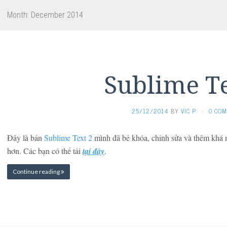
Month:
December 2014
Sublime Te
25/12/2014
BY
VIC P.
·
0 CO
Đây là bản
Sublime Text 2
mình đã bẻ khóa, chỉnh sửa và thêm khá nh
hơn. Các bạn có thể tải
tại đây
.
Continue reading