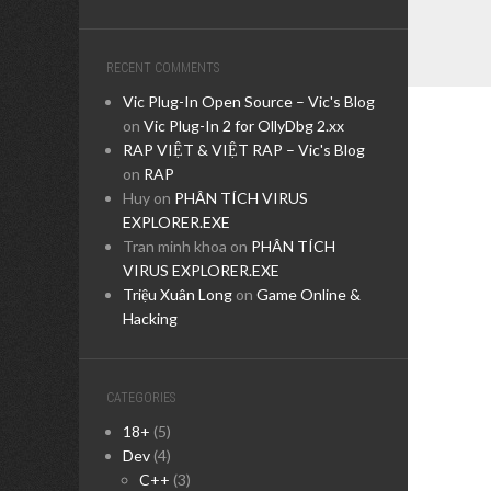
RECENT COMMENTS
Vic Plug-In Open Source – Vic's Blog
on
Vic Plug-In 2 for OllyDbg 2.xx
RAP VIỆT & VIỆT RAP – Vic's Blog
on
RAP
Huy
on
PHÂN TÍCH VIRUS
EXPLORER.EXE
Tran minh khoa
on
PHÂN TÍCH
VIRUS EXPLORER.EXE
Triệu Xuân Long
on
Game Online &
Hacking
CATEGORIES
18+
(5)
Dev
(4)
C++
(3)