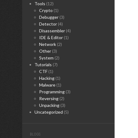
Tools
(12)
Crypto
(1)
Debugger
(3)
Detector
(4)
Disassembler
(4)
IDE & Editor
(1)
Network
(2)
Other
(3)
System
(2)
Tutorials
(7)
CTF
(1)
Hacking
(1)
Malware
(1)
Programming
(3)
Reversing
(2)
Unpacking
(3)
Uncategorized
(5)
BLOGS