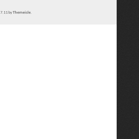
.7.11 by
Themeisle
.