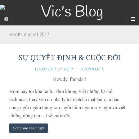
Month:
August 2017
SỰ QUYẾT ĐỊNH & CUỘC ĐỜI
17/08/2017
BY
VIC P.
·
0 COMMENTS
Howdy, friends !
Hôm nay tôi khá rảnh. Thôi k
hông viết những bài về
technical, thay vào đó pha ly trà matcha mát lạnh, ra ban
công ngồi ngắm trăng sao, ngồi trầm ngâm suy nghĩ và viết
những dòng tâm sự về cuộc đời.
Continue reading