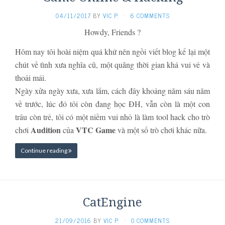
04/11/2017
BY
VIC P.
·
6 COMMENTS
Howdy, Friends ?
Hôm nay tôi hoài niệm quá khứ nên ngồi viết blog kể lại một
chút về tình xưa nghĩa cũ, một quãng thời gian khá vui vẻ và
thoải mái.
Ngày xửa ngày xưa, xưa lắm, cách đây khoảng năm sáu năm
về trước, lúc đó tôi còn đang học ĐH, vẫn còn là một con
trâu còn trẻ, tôi có một niềm vui nhỏ là làm tool hack cho trò
Audition
VTC Game
chơi
của
và một số trò chơi khác nữa.
Continue reading
CatEngine
21/09/2016
BY
VIC P.
·
0 COMMENTS