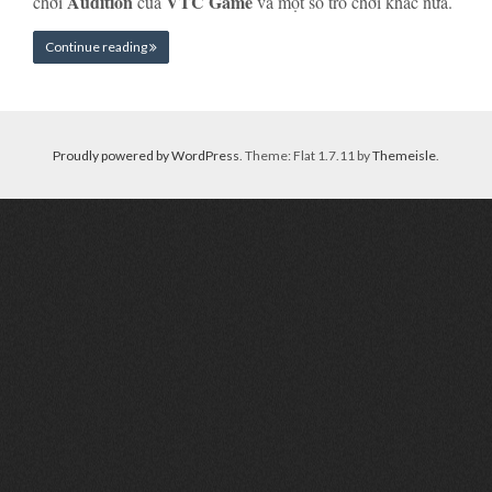
Audition
VTC Game
chơi
của
và một số trò chơi khác nữa.
Continue reading
Proudly powered by WordPress
. Theme: Flat 1.7.11 by
Themeisle
.