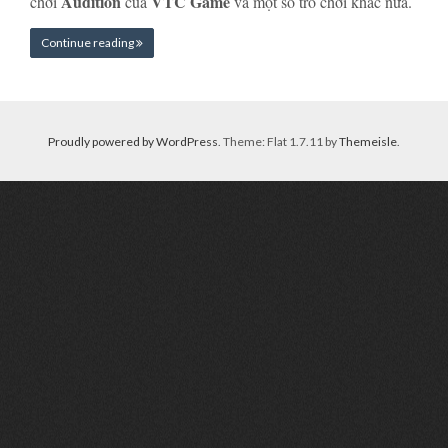
Audition
VTC Game
chơi
của
và một số trò chơi khác nữa.
Continue reading
Proudly powered by WordPress
. Theme: Flat 1.7.11 by
Themeisle
.