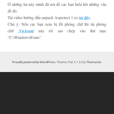
Ở những tut này mình đã nói để các bạn hiểu hết những vấn
đề đó.
Tải video hướng dẫn unpack Asprotect 1.xx
tại đây
.
Chú ý: Nếu các bạn xem bị lỗi phông chữ thì tải phông
chữ
.VnAvant
này rồi sao chép vào thư mục
“C:\Windows\Fonts”.
Proudly powered by WordPress
. Theme: Flat 1.7.11 by
Themeisle
.