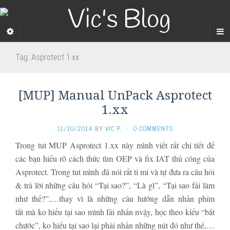
Tag:
Asprotect 1.xx
[MUP] Manual UnPack Asprotect
1.xx
11/10/2014
BY
VIC P.
·
0 COMMENTS
Trong tut MUP Asprotect 1.xx này mình viết rất chi tiết để
các bạn hiểu rõ cách thức tìm OEP và fix IAT thủ công của
Asprotect. Trong tut mình đã nói rất tỉ mỉ và tự đưa ra câu hỏi
& trả lời những câu hỏi “Tại sao?”, “Là gì”, “Tại sao fải làm
như thế?”,…thay vì là những câu hướng dẫn nhấn phím
tắt mà ko hiểu tại sao mình fải nhấn nvậy, học theo kiểu “bắt
chước”, ko hiểu tại sao lại phải nhấn những nút đó như thế,…